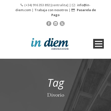
(+34) 916 353 892 [centralita] |
info@in-
diem.com
|
Trabaja con nosotros
|
Pasarela de
Pago
Tag
Divorio