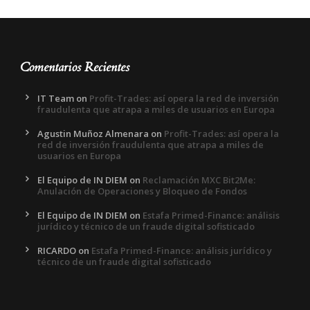
Comentarios Recientes
IT Team
on
Profit-Trades: así opera la red de inversión
fraudulenta que atrapa a miles de usuarios en Europa
Agustin Muñoz Almenara
on
Profit-Trades: así opera la
red de inversión fraudulenta que atrapa a miles de
usuarios en Europa
El Equipo de IN DIEM
on
Reclamación MXC Bit2Me:
Anulación de Operaciones y Bloqueo de Fondos
El Equipo de IN DIEM
on
Estafa Primed-Finance: análisis
jurídico y técnico de un fraude digital sofisticado
RICARDO
on
Estafa Primed-Finance: análisis jurídico y
técnico de un fraude digital sofisticado