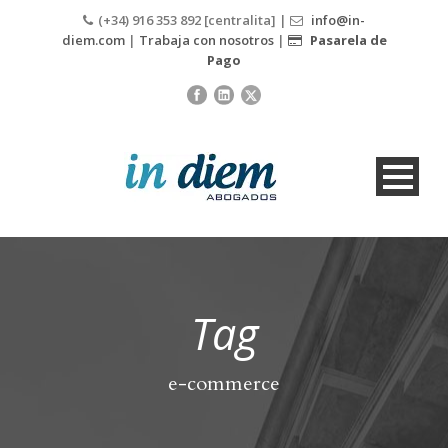
(+34) 916 353 892 [centralita] |
info@in-
diem.com
|
Trabaja con nosotros
|
Pasarela de
Pago
Tag
e-commerce