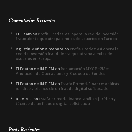
Comentarios Recientes
IT Team
on
Profit-Trades: así opera la red de inversión
fraudulenta que atrapa a miles de usuarios en Europa
Agustin Muñoz Almenara
on
Profit-Trades: así opera la
red de inversión fraudulenta que atrapa a miles de
usuarios en Europa
El Equipo de IN DIEM
on
Reclamación MXC Bit2Me:
Anulación de Operaciones y Bloqueo de Fondos
El Equipo de IN DIEM
on
Estafa Primed-Finance: análisis
jurídico y técnico de un fraude digital sofisticado
RICARDO
on
Estafa Primed-Finance: análisis jurídico y
técnico de un fraude digital sofisticado
Posts Recientes