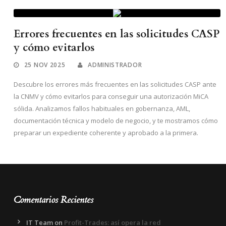
Errores frecuentes en las solicitudes CASP
y cómo evitarlos
25 NOV 2025
ADMINISTRADOR
Descubre los errores más frecuentes en las solicitudes CASP ante
la CNMV y cómo evitarlos para conseguir una autorización MiCA
sólida. Analizamos fallos habituales en gobernanza, AML,
documentación técnica y modelo de negocio, y te mostramos cómo
preparar un expediente coherente y aprobado a la primera.
Comentarios Recientes
IT Team
on
Profit-Trades: así opera la red