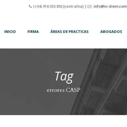
(+34) 916 353 892 [centralita] |
info@in-diem.com
INICIO
FIRMA
ÁREAS DE PRACTICAS
ABOGADOS
Tag
errores CASP