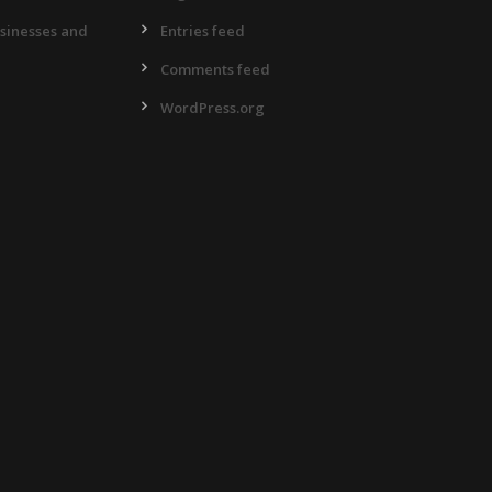
usinesses and
Entries feed
Comments feed
WordPress.org