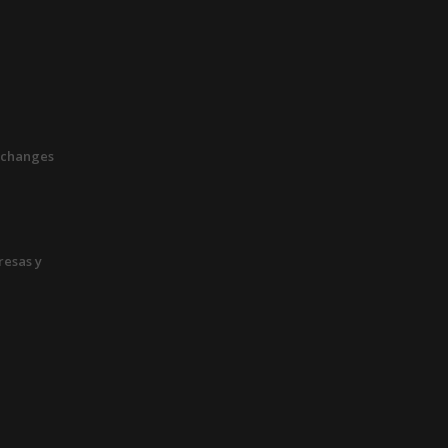
xchanges
esas y