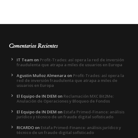
Comentarios Recientes
IT Team
on
Profit-Trades: así opera la red de inversión
fraudulenta que atrapa a miles de usuarios en Europa
Agustin Muñoz Almenara
on
Profit-Trades: así opera la
red de inversión fraudulenta que atrapa a miles de
usuarios en Europa
El Equipo de IN DIEM
on
Reclamación MXC Bit2Me:
Anulación de Operaciones y Bloqueo de Fondos
El Equipo de IN DIEM
on
Estafa Primed-Finance: análisis
jurídico y técnico de un fraude digital sofisticado
RICARDO
on
Estafa Primed-Finance: análisis jurídico y
técnico de un fraude digital sofisticado