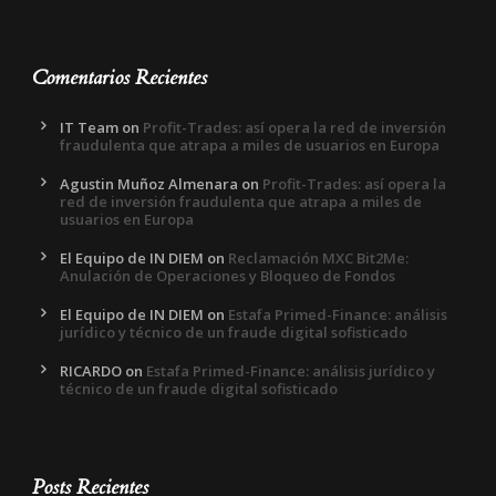
Comentarios Recientes
IT Team
on
Profit-Trades: así opera la red de inversión
fraudulenta que atrapa a miles de usuarios en Europa
Agustin Muñoz Almenara
on
Profit-Trades: así opera la
red de inversión fraudulenta que atrapa a miles de
usuarios en Europa
El Equipo de IN DIEM
on
Reclamación MXC Bit2Me:
Anulación de Operaciones y Bloqueo de Fondos
El Equipo de IN DIEM
on
Estafa Primed-Finance: análisis
jurídico y técnico de un fraude digital sofisticado
RICARDO
on
Estafa Primed-Finance: análisis jurídico y
técnico de un fraude digital sofisticado
Posts Recientes