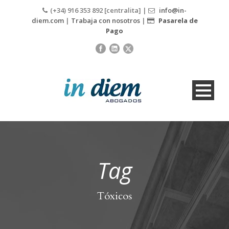
(+34) 916 353 892 [centralita] |
info@in-
diem.com
|
Trabaja con nosotros
|
Pasarela de
Pago
Tag
Tóxicos