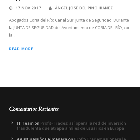
17 NOV 2017
ÁNGEL JOSÉ DEL PINO IBÁÑEZ
Abogados Coria del Río: Canal Sur. Junta de Seguridad. Durante
la JUNTA DE SEGURIDAD del Ayuntamiento de CORIA DEL RÍO, con
la...
READ MORE
Comentarios Recientes
IT Team
on
Profit-Trades: así opera la red de inversión
fraudulenta que atrapa a miles de usuarios en Europa
Agustin Muñoz Almenara
on
Profit-Trades: así opera la