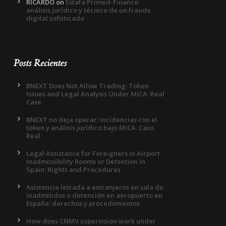
RICARDO
on
Estafa Primed-Finance:
análisis jurídico y técnico de un fraude
digital sofisticado
Posts Recientes
BNEXT Does Not Allow Trading: Token
Issues and Legal Analysis Under MiCA. Real
Case.
BNEXT no deja operar: incidencias con el
token y análisis jurídico bajo MiCA. Caso
Real.
Legal Assistance for Foreigners in Airport
Inadmissibility Rooms or Detention in
Spain: Rights and Procedures
Asistencia letrada a extranjeros en sala de
inadmitidos o detención en aeropuerto en
España: derechos y procedimientos
How does CNMV supervision work under