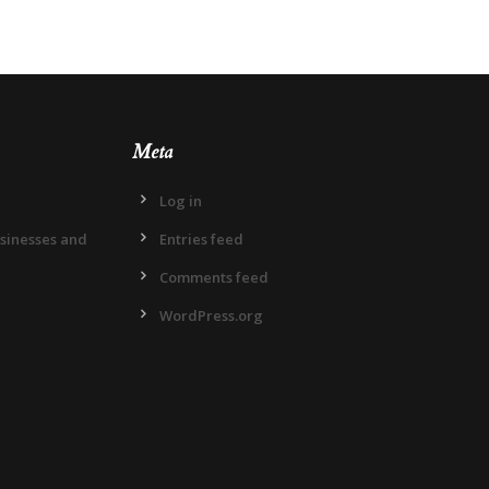
Meta
Log in
usinesses and
Entries feed
Comments feed
WordPress.org