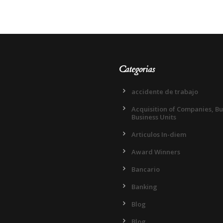
Categorias
accidente de trabajo
Acquisition of Companies, B
Business Units
Articulos In-diem
Award Winners
Bancario
Banking
Blog
Blog