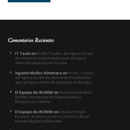
Comentarios Recientes
IT Team
on
Profit-Trades: así opera la red
de inversión fraudulenta que atrapa a
miles de usuarios en Europa
Agustin Muñoz Almenara
on
Profit-Trades:
así opera la red de inversión fraudulenta
que atrapa a miles de usuarios en Europa
El Equipo de IN DIEM
on
Reclamación MXC
Bit2Me: Anulación de Operaciones y
Bloqueo de Fondos
El Equipo de IN DIEM
on
Estafa Primed-
Finance: análisis jurídico y técnico de un
fraude digital sofisticado