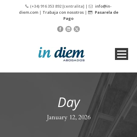
(+34) 916 353 892 [centralita] |
info@in-
diem.com
|
Trabaja con nosotros
|
Pasarela de
Pago
Day
January 12, 2026