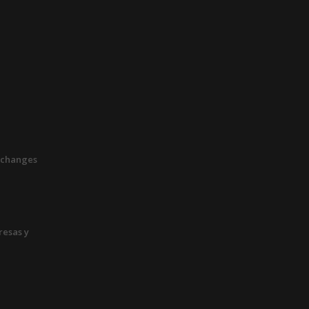
xchanges
esas y