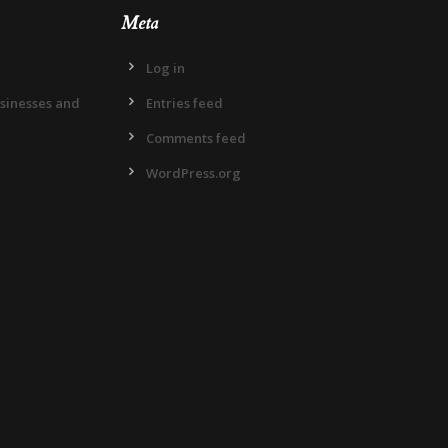
Meta
Log in
usinesses and
Entries feed
Comments feed
WordPress.org