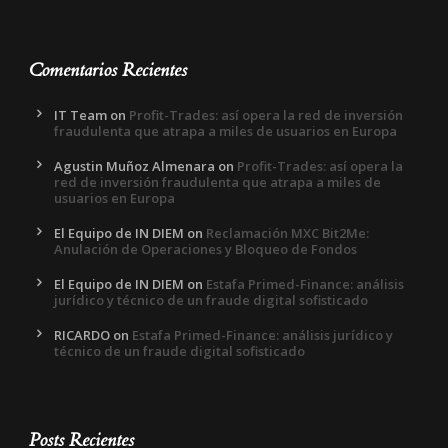
Comentarios Recientes
IT Team
on
Profit-Trades: así opera la red de inversión
fraudulenta que atrapa a miles de usuarios en Europa
Agustin Muñoz Almenara
on
Profit-Trades: así opera la
red de inversión fraudulenta que atrapa a miles de
usuarios en Europa
El Equipo de IN DIEM
on
Reclamación MXC Bit2Me:
Anulación de Operaciones y Bloqueo de Fondos
El Equipo de IN DIEM
on
Estafa Primed-Finance: análisis
jurídico y técnico de un fraude digital sofisticado
RICARDO
on
Estafa Primed-Finance: análisis jurídico y
técnico de un fraude digital sofisticado
Posts Recientes