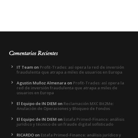
Comentarios Recientes
IT Team
on
Profit-Trades: así opera la red de inversión
fraudulenta que atrapa a miles de usuarios en Europa
Agustin Muñoz Almenara
on
Profit-Trades: así opera la
red de inversión fraudulenta que atrapa a miles de
usuarios en Europa
El Equipo de IN DIEM
on
Reclamación MXC Bit2Me:
Anulación de Operaciones y Bloqueo de Fondos
El Equipo de IN DIEM
on
Estafa Primed-Finance: análisis
jurídico y técnico de un fraude digital sofisticado
RICARDO
on
Estafa Primed-Finance: análisis jurídico y