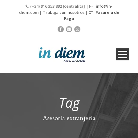
(+34) 916 353 892 [centralita] |
info@in-
diem.com
|
Trabaja con nosotros
|
Pasarela de
Pago
Tag
Asesoría extranjería