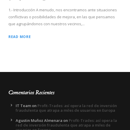
1.- Introducción A menudo, nos encontramos ante situaciones
conflictivas o posibilidades de mejora, en las que pensamos
que agrupándonos con nuestros vecinos,...
READ MORE
Comentarios Recientes
IT Team
on
Profit-Trades: así opera la red de inversión
fraudulenta que atrapa a miles de usuarios en Europa
Agustin Muñoz Almenara
on
Profit-Trades: así opera la
red de inversión fraudulenta que atrapa a miles de
usuarios en Europa