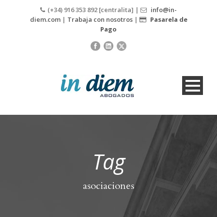
(+34) 916 353 892 [centralita] |
info@in-
diem.com
|
Trabaja con nosotros
|
Pasarela de
Pago
Tag
asociaciones