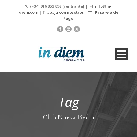
(+34) 916 353 892 [centralita] |
info@in-
diem.com
|
Trabaja con nosotros
|
Pasarela de
Pago
Tag
Club Nueva Piedra