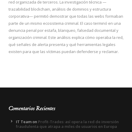
red organizada de terceros. La investigación técnica —
trazabilidad blockchain, análisis de dominios y estructura
corporativa— permitió demostrar que todas las webs formaban
parte de un mismo ecosistema criminal. El caso terminó en una
denuncia penal por estafa, blanqueo, falsedad documental y
organización criminal. Este análisis explica cómo operaba la red,
qué señales de alerta presenta y qué herramientas legales
existen para que las víctimas puedan defenderse y reclamar.
Comentarios Recientes
IT Team
on
Profit-Trades: así opera la red de inversión
fraudulenta que atrapa a miles de usuarios en Europa