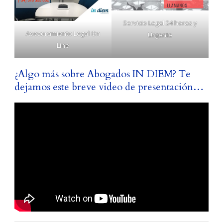
Servicio Legal 24 horas y
Asesoramiento Legal On
Urgente
Line
¿Algo más sobre Abogados IN DIEM? Te
dejamos este breve video de presentación…