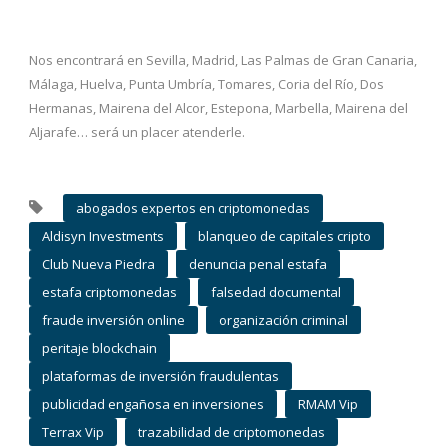
Nos encontrará en Sevilla, Madrid, Las Palmas de Gran Canaria,
Málaga, Huelva, Punta Umbría, Tomares, Coria del Río, Dos
Hermanas, Mairena del Alcor, Estepona, Marbella, Mairena del
Aljarafe… será un placer atenderle.
abogados expertos en criptomonedas
Aldisyn Investments
blanqueo de capitales cripto
Club Nueva Piedra
denuncia penal estafa
estafa criptomonedas
falsedad documental
fraude inversión online
organización criminal
peritaje blockchain
plataformas de inversión fraudulentas
publicidad engañosa en inversiones
RMAM Vip
Terrax Vip
trazabilidad de criptomonedas