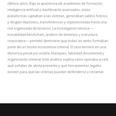
últimos años. Bajo la apariencia de academias de formación,
inteligencia artificial y dashboards avanzados, estas
plataformas captaban a las víctimas, generaban saldos ficticios
y dirigían depósitos, transferencias y criptomonedas hacia una
red organizada de terceros. La investigación técnica —
trazabilidad blockchain, análisis de dominios y estructura
corporativa— permitió demostrar que todas las webs formaban
parte de un mismo ecosistema criminal. El caso terminó en una
denuncia penal por estafa, blanqueo, falsedad documental y
organización criminal. Este análisis explica cómo operaba la red,
qué señales de alerta presenta y qué herramientas legales
existen para que las víctimas puedan defenderse y reclamar.