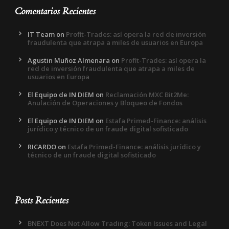
Comentarios Recientes
IT Team
on
Profit-Trades: así opera la red de inversión
fraudulenta que atrapa a miles de usuarios en Europa
Agustin Muñoz Almenara
on
Profit-Trades: así opera la
red de inversión fraudulenta que atrapa a miles de
usuarios en Europa
El Equipo de IN DIEM
on
Reclamación MXC Bit2Me:
Anulación de Operaciones y Bloqueo de Fondos
El Equipo de IN DIEM
on
Estafa Primed-Finance: análisis
jurídico y técnico de un fraude digital sofisticado
RICARDO
on
Estafa Primed-Finance: análisis jurídico y
técnico de un fraude digital sofisticado
Posts Recientes
BNEXT Does Not Allow Trading: Token Issues and Legal