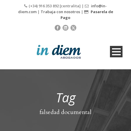
(+34) 916 353 892 [centralita] |
info@in-
diem.com
|
Trabaja con nosotros
|
Pasarela de
Pago
Tag
falsedad documental