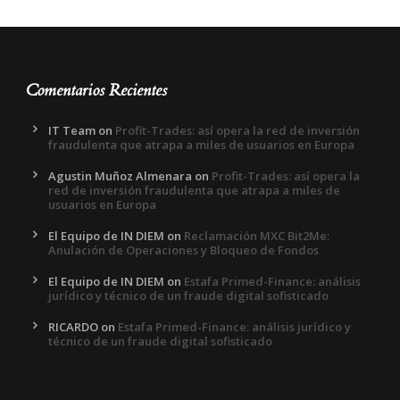
Comentarios Recientes
IT Team
on
Profit-Trades: así opera la red de inversión
fraudulenta que atrapa a miles de usuarios en Europa
Agustin Muñoz Almenara
on
Profit-Trades: así opera la
red de inversión fraudulenta que atrapa a miles de
usuarios en Europa
El Equipo de IN DIEM
on
Reclamación MXC Bit2Me:
Anulación de Operaciones y Bloqueo de Fondos
El Equipo de IN DIEM
on
Estafa Primed-Finance: análisis
jurídico y técnico de un fraude digital sofisticado
RICARDO
on
Estafa Primed-Finance: análisis jurídico y
técnico de un fraude digital sofisticado