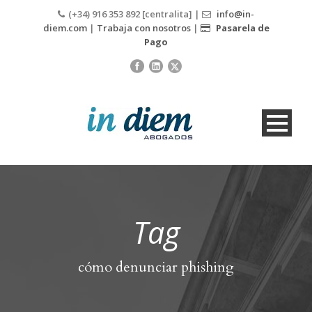
(+34) 916 353 892 [centralita] |
info@in-
diem.com
|
Trabaja con nosotros
|
Pasarela de
Pago
Tag
cómo denunciar phishing