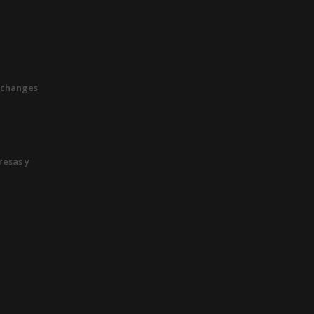
xchanges
esas y