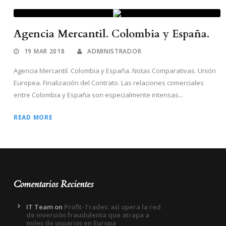
Agencia Mercantil. Colombia y España.
19 MAR 2018
ADMINISTRADOR
Agencia Mercantil. Colombia y España. Notas Comparativas. Unión
Europea. Finalización del Contrato. Las relaciones comerciales
entre Colombia y España son especialmente intensas...
READ MORE
Comentarios Recientes
IT Team
on
Profit-Trades: así opera la red
de inversión fraudulenta que atrapa a
miles de usuarios en Europa