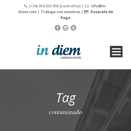
(+34) 916 353 892 [centralita] |
info@in-
diem.com
|
Trabaja con nosotros
|
Pasarela de
Pago
Tag
contaminado