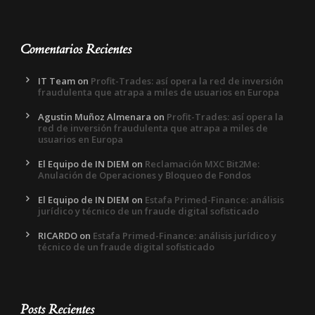
Comentarios Recientes
IT Team
on
Profit-Trades: así opera la red de inversión
fraudulenta que atrapa a miles de usuarios en Europa
Agustin Muñoz Almenara
on
Profit-Trades: así opera la
red de inversión fraudulenta que atrapa a miles de
usuarios en Europa
El Equipo de IN DIEM
on
Reclamación MXC Bit2Me:
Anulación de Operaciones y Bloqueo de Fondos
El Equipo de IN DIEM
on
Estafa Primed-Finance: análisis
jurídico y técnico de un fraude digital sofisticado
RICARDO
on
Estafa Primed-Finance: análisis jurídico y
técnico de un fraude digital sofisticado
Posts Recientes