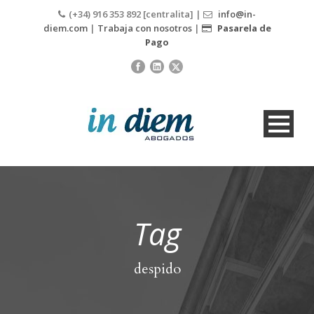
(+34) 916 353 892 [centralita] |
info@in-
diem.com
|
Trabaja con nosotros
|
Pasarela de
Pago
Tag
despido