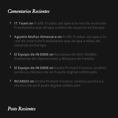
Comentarios Recientes
IT Team
on
Profit-Trades: así opera la red de inversión
fraudulenta que atrapa a miles de usuarios en Europa
Agustin Muñoz Almenara
on
Profit-Trades: así opera la
red de inversión fraudulenta que atrapa a miles de
usuarios en Europa
El Equipo de IN DIEM
on
Reclamación MXC Bit2Me:
Anulación de Operaciones y Bloqueo de Fondos
El Equipo de IN DIEM
on
Estafa Primed-Finance: análisis
jurídico y técnico de un fraude digital sofisticado
RICARDO
on
Estafa Primed-Finance: análisis jurídico y
técnico de un fraude digital sofisticado
Posts Recientes