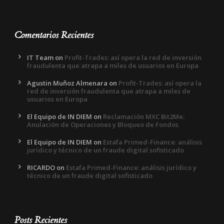
Comentarios Recientes
IT Team
on
Profit-Trades: así opera la red de inversión
fraudulenta que atrapa a miles de usuarios en Europa
Agustin Muñoz Almenara
on
Profit-Trades: así opera la
red de inversión fraudulenta que atrapa a miles de
usuarios en Europa
El Equipo de IN DIEM
on
Reclamación MXC Bit2Me:
Anulación de Operaciones y Bloqueo de Fondos
El Equipo de IN DIEM
on
Estafa Primed-Finance: análisis
jurídico y técnico de un fraude digital sofisticado
RICARDO
on
Estafa Primed-Finance: análisis jurídico y
técnico de un fraude digital sofisticado
Posts Recientes