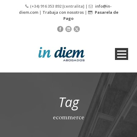
(+34) 916 353 892 [centralita] |
info@in-
diem.com
|
Trabaja con nosotros
|
Pasarela de
Pago
Tag
ecommerce