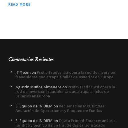
READ MORE
Comentarios Recientes
IT Team
on
Profit-Trades: así opera la red de inversión
fraudulenta que atrapa a miles de usuarios en Europa
Agustin Muñoz Almenara
on
Profit-Trades: así opera la
red de inversión fraudulenta que atrapa a miles de
usuarios en Europa
El Equipo de IN DIEM
on
Reclamación MXC Bit2Me:
Anulación de Operaciones y Bloqueo de Fondos
El Equipo de IN DIEM
on
Estafa Primed-Finance: análisis
jurídico y técnico de un fraude digital sofisticado