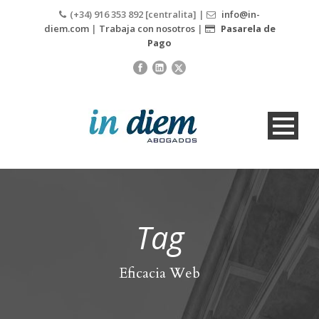
(+34) 916 353 892 [centralita] |
info@in-
diem.com
|
Trabaja con nosotros
|
Pasarela de
Pago
Tag
Eficacia Web