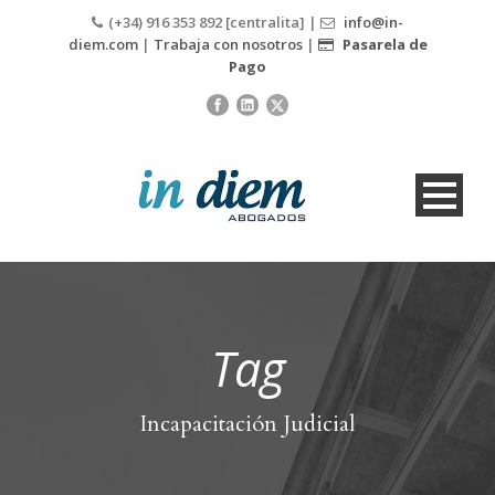
(+34) 916 353 892 [centralita] |
info@in-
diem.com
|
Trabaja con nosotros
|
Pasarela de
Pago
Tag
Incapacitación Judicial