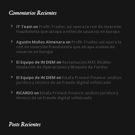
Comentarios Recientes
IT Team
on
Profit-Trades: así opera la red de inversión
fraudulenta que atrapa a miles de usuarios en Europa
Agustin Muñoz Almenara
on
Profit-Trades: así opera la
red de inversión fraudulenta que atrapa a miles de
usuarios en Europa
El Equipo de IN DIEM
on
Reclamación MXC Bit2Me:
Anulación de Operaciones y Bloqueo de Fondos
El Equipo de IN DIEM
on
Estafa Primed-Finance: análisis
jurídico y técnico de un fraude digital sofisticado
RICARDO
on
Estafa Primed-Finance: análisis jurídico y
técnico de un fraude digital sofisticado
Posts Recientes