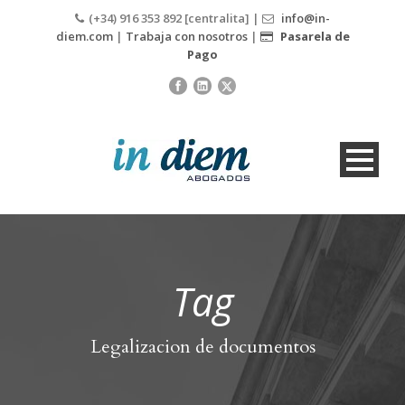
(+34) 916 353 892 [centralita] |
info@in-
diem.com
|
Trabaja con nosotros
|
Pasarela de
Pago
Tag
Legalizacion de documentos