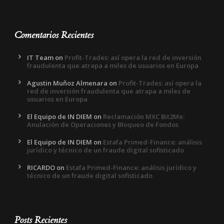
Comentarios Recientes
IT Team
on
Profit-Trades: así opera la red de inversión
fraudulenta que atrapa a miles de usuarios en Europa
Agustin Muñoz Almenara
on
Profit-Trades: así opera la
red de inversión fraudulenta que atrapa a miles de
usuarios en Europa
El Equipo de IN DIEM
on
Reclamación MXC Bit2Me:
Anulación de Operaciones y Bloqueo de Fondos
El Equipo de IN DIEM
on
Estafa Primed-Finance: análisis
jurídico y técnico de un fraude digital sofisticado
RICARDO
on
Estafa Primed-Finance: análisis jurídico y
técnico de un fraude digital sofisticado
Posts Recientes