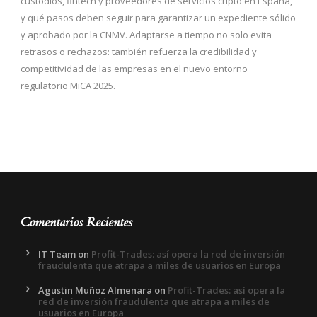
custodios, fintech y proveedores de servicios cripto en España,
y qué pasos deben seguir para garantizar un expediente sólido
y aprobado por la CNMV. Adaptarse a tiempo no solo evita
retrasos o rechazos: también refuerza la credibilidad y
competitividad de las empresas en el nuevo entorno
regulatorio MiCA 2025.
Comentarios Recientes
IT Team
on
Profit-Trades: así opera la red de inversión
fraudulenta que atrapa a miles de usuarios en Europa
Agustin Muñoz Almenara
on
Profit-Trades: así opera la
red de inversión fraudulenta que atrapa a miles de
usuarios en Europa