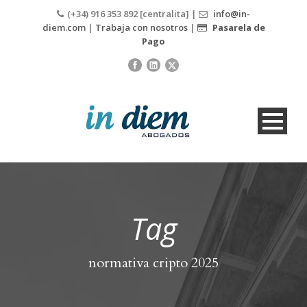
(+34) 916 353 892 [centralita] |
info@in-
diem.com
|
Trabaja con nosotros
|
Pasarela de
Pago
Tag
normativa cripto 2025