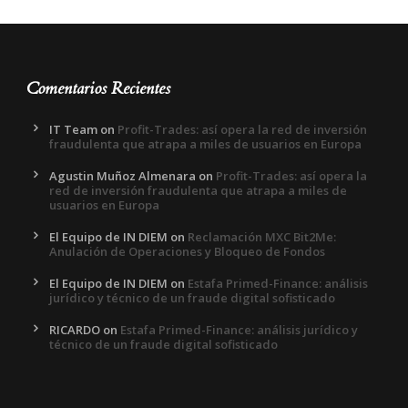
Comentarios Recientes
IT Team
on
Profit-Trades: así opera la red de inversión
fraudulenta que atrapa a miles de usuarios en Europa
Agustin Muñoz Almenara
on
Profit-Trades: así opera la
red de inversión fraudulenta que atrapa a miles de
usuarios en Europa
El Equipo de IN DIEM
on
Reclamación MXC Bit2Me:
Anulación de Operaciones y Bloqueo de Fondos
El Equipo de IN DIEM
on
Estafa Primed-Finance: análisis
jurídico y técnico de un fraude digital sofisticado
RICARDO
on
Estafa Primed-Finance: análisis jurídico y
técnico de un fraude digital sofisticado