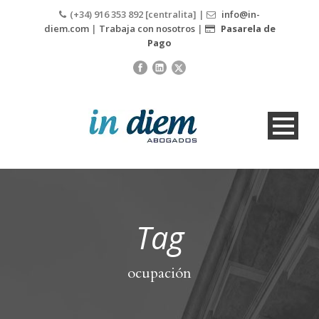
(+34) 916 353 892 [centralita] |
info@in-
diem.com
|
Trabaja con nosotros
|
Pasarela de
Pago
Tag
ocupación