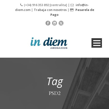
(+34) 916 353 892 [centralita] |
info@in-
diem.com
|
Trabaja con nosotros
|
Pasarela de
Pago
Tag
PSD2