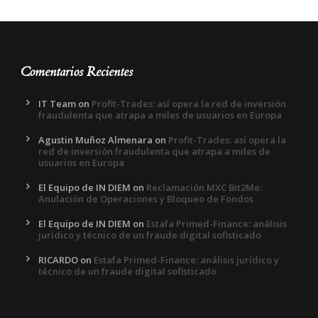
Comentarios Recientes
IT Team
on
Profit-Trades: así opera la red de inversión
fraudulenta que atrapa a miles de usuarios en Europa
Agustin Muñoz Almenara
on
Profit-Trades: así opera la
red de inversión fraudulenta que atrapa a miles de
usuarios en Europa
El Equipo de IN DIEM
on
Reclamación MXC Bit2Me:
Anulación de Operaciones y Bloqueo de Fondos
El Equipo de IN DIEM
on
Estafa Primed-Finance: análisis
jurídico y técnico de un fraude digital sofisticado
RICARDO
on
Estafa Primed-Finance: análisis jurídico y
técnico de un fraude digital sofisticado