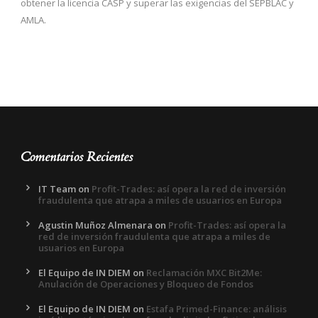
obtener la licencia CASP y superar las exigencias del SEPBLAC y
AMLA.
Comentarios Recientes
IT Team
on
Profit-Trades: así opera la red de inversión
fraudulenta que atrapa a miles de usuarios en Europa
Agustin Muñoz Almenara
on
Profit-Trades: así opera la
red de inversión fraudulenta que atrapa a miles de
usuarios en Europa
El Equipo de IN DIEM
on
Reclamación MXC Bit2Me:
Anulación de Operaciones y Bloqueo de Fondos
El Equipo de IN DIEM
on
Estafa Primed-Finance: análisis