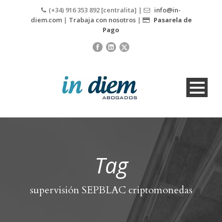
(+34) 916 353 892 [centralita] |
info@in-
diem.com
|
Trabaja con nosotros
|
Pasarela de
Pago
Tag
supervisión SEPBLAC criptomonedas