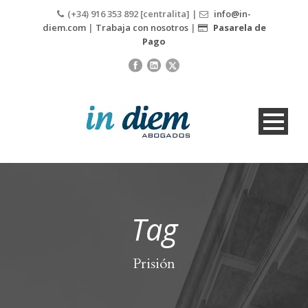
(+34) 916 353 892 [centralita] |
info@in-
diem.com
|
Trabaja con nosotros
|
Pasarela de
Pago
Tag
Prisión