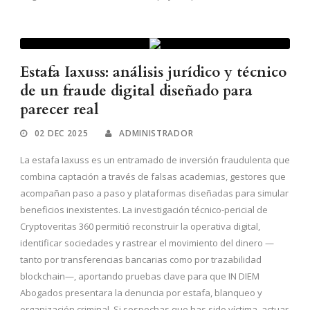
Estafa Iaxuss: análisis jurídico y técnico
de un fraude digital diseñado para
parecer real
02 DEC 2025
ADMINISTRADOR
La estafa Iaxuss es un entramado de inversión fraudulenta que
combina captación a través de falsas academias, gestores que
acompañan paso a paso y plataformas diseñadas para simular
beneficios inexistentes. La investigación técnico-pericial de
Cryptoveritas 360 permitió reconstruir la operativa digital,
identificar sociedades y rastrear el movimiento del dinero —
tanto por transferencias bancarias como por trazabilidad
blockchain—, aportando pruebas clave para que IN DIEM
Abogados presentara la denuncia por estafa, blanqueo y
organización criminal. Si sospechas que has sido víctima, actuar