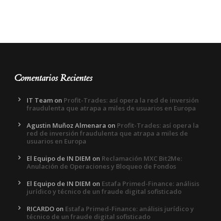
Comentarios Recientes
IT Team
on
Profit-Trades: así opera la red de inversión
fraudulenta que atrapa a miles de usuarios en Europa
Agustin Muñoz Almenara
on
Profit-Trades: así opera la
red de inversión fraudulenta que atrapa a miles de
usuarios en Europa
El Equipo de IN DIEM
on
Reclamación MXC Bit2Me:
Anulación de Operaciones y Bloqueo de Fondos
El Equipo de IN DIEM
on
Estafa Primed-Finance: análisis
jurídico y técnico de un fraude digital sofisticado
RICARDO
on
Estafa Primed-Finance: análisis jurídico y
técnico de un fraude digital sofisticado