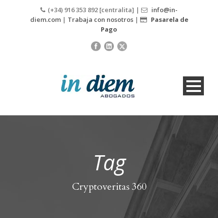
(+34) 916 353 892 [centralita] |
info@in-
diem.com
|
Trabaja con nosotros
|
Pasarela de
Pago
Tag
Cryptoveritas 360