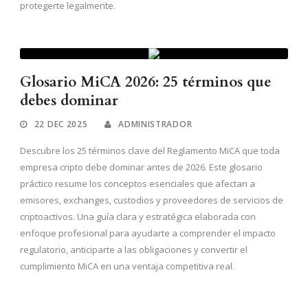
protegerte legalmente.
Glosario MiCA 2026: 25 términos que
debes dominar
22 DEC 2025
ADMINISTRADOR
Descubre los 25 términos clave del Reglamento MiCA que toda
empresa cripto debe dominar antes de 2026. Este glosario
práctico resume los conceptos esenciales que afectan a
emisores, exchanges, custodios y proveedores de servicios de
criptoactivos. Una guía clara y estratégica elaborada con
enfoque profesional para ayudarte a comprender el impacto
regulatorio, anticiparte a las obligaciones y convertir el
cumplimiento MiCA en una ventaja competitiva real.