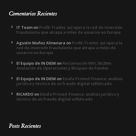
Comentarios Recientes
IT Team
on
Profit-Trades: así opera la red de inversión
fraudulenta que atrapa a miles de usuarios en Europa
Agustin Muñoz Almenara
on
Profit-Trades: así opera la
red de inversión fraudulenta que atrapa a miles de
usuarios en Europa
El Equipo de IN DIEM
on
Reclamación MXC Bit2Me:
Anulación de Operaciones y Bloqueo de Fondos
El Equipo de IN DIEM
on
Estafa Primed-Finance: análisis
jurídico y técnico de un fraude digital sofisticado
RICARDO
on
Estafa Primed-Finance: análisis jurídico y
técnico de un fraude digital sofisticado
Posts Recientes