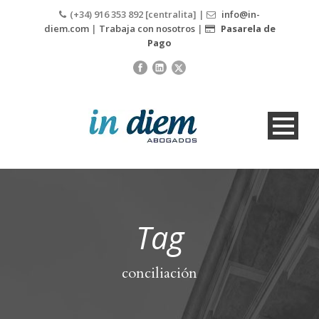
(+34) 916 353 892 [centralita] |
info@in-
diem.com
|
Trabaja con nosotros
|
Pasarela de
Pago
Tag
conciliación