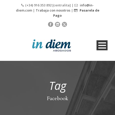
(+34) 916 353 892 [centralita] |
info@in-
diem.com
|
Trabaja con nosotros
|
Pasarela de
Pago
Tag
Facebook