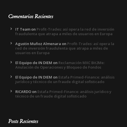
Comentarios Recientes
IT Team
on
Profit-Trades: así opera la red de inversión
fraudulenta que atrapa a miles de usuarios en Europa
Agustin Muñoz Almenara
on
Profit-Trades: así opera la
red de inversión fraudulenta que atrapa a miles de
usuarios en Europa
El Equipo de IN DIEM
on
Reclamación MXC Bit2Me:
Anulación de Operaciones y Bloqueo de Fondos
El Equipo de IN DIEM
on
Estafa Primed-Finance: análisis
jurídico y técnico de un fraude digital sofisticado
RICARDO
on
Estafa Primed-Finance: análisis jurídico y
técnico de un fraude digital sofisticado
Posts Recientes